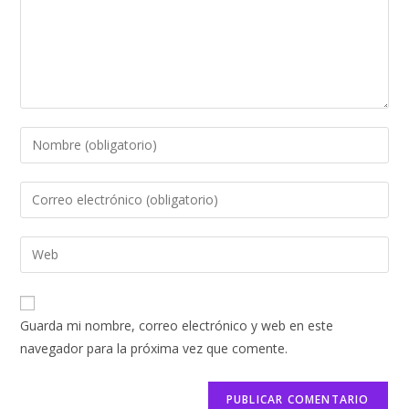
Introduce
tu
nombre
Introduce
o
tu
nombre
dirección
Introduce
de
de
la
usuario
correo
URL
para
electrónico
de
comentar
Guarda mi nombre, correo electrónico y web en este
para
tu
navegador para la próxima vez que comente.
comentar
web
(opcional)